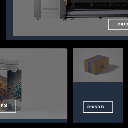
סות
ציו
מבצעים