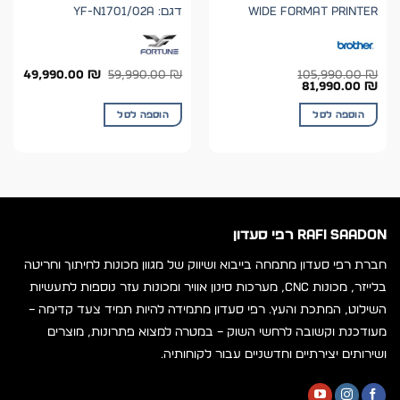
WIDE FORMAT PRINTER
דגם: YF-N1701/02A
המחיר
המחי
49,990.00
₪
59,990.00
₪
105,990.00
₪
המחיר
המחיר
המקורי
הנוכח
81,990.00
₪
המקורי
הנוכחי
היה:
הוא:
היה:
הוא:
59,990.00 ₪.
00 ₪.
הוספה לסל
הוספה לסל
81,990.00 ₪.
105,990.00 ₪.
RAFI SAADON רפי סעדון
חברת רפי סעדון מתמחה בייבוא ושיווק של מגוון מכונות לחיתוך וחריטה
בלייזר, מכונות CNC, מערכות סינון אוויר ומכונות עזר נוספות לתעשיות
השילוט, המתכת והעץ. רפי סעדון מתמידה להיות תמיד צעד קדימה –
מעודכנת וקשובה לרחשי השוק – במטרה למצוא פתרונות, מוצרים
ושירותים יצירתיים וחדשניים עבור לקוחותיה.