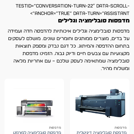
testid=”conversation-turn-22″ data-scroll-
anchor=”true” data-turn=”assistant”>
מדפסות סובלימציה וגלילים
מדפסות סובלימציה וגלילים איכותיות להדפסה חדה ועמידה
על בדים, מוצרים ממותגים וחומרים שונים. מושלם לעסקים
בתחום ההדפסה והמיתוג. כל דגם נבדק ומספק תוצאות
מקצועיות עם צבעים חיים ודיוק גבוה. הזמינו מדפסת
סובלימציה שמתאימה לעסק שלכם – עם אחריות מלאה
ומשלוח מהיר.
מדפסות
מדפסות
מדפסת סובלימציה דיגיטלית
מדפסת סובלימציה לפורמט