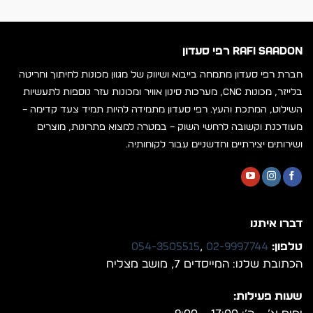
RAFI SAADON רפי סעדון
חברת רפי סעדון מתמחה בייבוא ושיווק של מגוון מכונות לחיתוך וחריטה
בלייזר, מכונות CNC, מערכות סינון אוויר ומכונות עזר נוספות לתעשיות
השילוט, המתכת והעץ. רפי סעדון מתמידה להיות תמיד צעד קדימה –
מעודכנת וקשובה לרחשי השוק – במטרה למצוא פתרונות, מוצרים
ושירותים יצירתיים וחדשניים עבור לקוחותיה.
דברו איתנו
טלפון:
02-9997744
,
054-3505515
הכתובת שלנו: המייסדים 7, מושב מצליח
שעות פעילות: