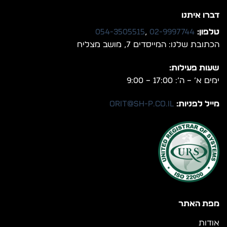
דברו איתנו
טלפון:
02-9997744
,
054-3505515
הכתובת שלנו: המייסדים 7, מושב מצליח
שעות פעילות:
ימים א’ – ה’: 17:00 – 9:00
מייל לפניות:
orit@sh-p.co.il
מפת האתר
אודות