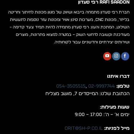
RAFI SAADON רפי סעדון
חברת רפי סעדון מתמחה בייבוא ושיווק של מגוון מכונות לחיתוך וחריטה
בלייזר, מכונות CNC, מערכות סינון אוויר ומכונות עזר נוספות לתעשיות
השילוט, המתכת והעץ. רפי סעדון מתמידה להיות תמיד צעד קדימה –
מעודכנת וקשובה לרחשי השוק – במטרה למצוא פתרונות, מוצרים
ושירותים יצירתיים וחדשניים עבור לקוחותיה.
דברו איתנו
טלפון:
02-9997744
,
054-3505515
הכתובת שלנו: המייסדים 7, מושב מצליח
שעות פעילות:
ימים א’ – ה’: 17:00 – 9:00
מייל לפניות:
orit@sh-p.co.il