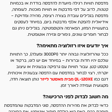
מדפסת תוויות רגילה מיועדת להדפסה בודדת או בכמויות
קטנות, לרוב על דפי מדבקות או תוויות מוכנות. לעומתה,
מדפסת בגלילים עובדת בצורה רציפה, מהירה ומדויקת –
אידיאלית להפקת אלפי מדבקות ביום, במיוחד לעסקים
בתעשיית המזון, הפארמה והקוסמטיקה. בגלילים ניתן גם
לבחור חומרים שונים, גימורים וגזירה אוטומטית.
איך יודעים איזו רזולוציה מתאימה?
ככל שהרזולוציה גבוהה יותר (300DPI ומעלה), כך התוויות
שלכם יהיו חדות וברורות – במיוחד אם יש לוגו, ברקוד או
טקסט קטן. עבור תוויות עם גרפיקה צבעונית או עיצוב
יוקרתי, רצוי לבחור במדפסת עם הדפסה צבעונית איכותית.
דגם כמו
QL-120Xe מבית מאסטר לייזר
נותן תוצאה חדה,
מקצועית ועמידה לאורך זמן.
מה חשוב לבדוק לפני הרכישה?
כדאי לבדוק את מהירות ההדפסה, סוגי המדבקות שהמדפסת
תומכת בהם, האם היא כוללת חיתוך אוטומטי, את התוכנה