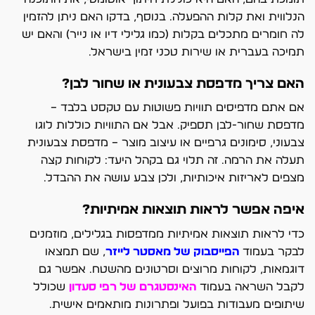
הנלווית ואת קלות ההפעלה. בנוסף, בדקו האם ניתן להזמין
לה חומרים מתכלים בקלות (כמו גלילי דיו או נייר) והאם יש
תמיכה בעברית או שירות טכני זמין בישראל.
האם צריך מדפסת צבעונית או שחור לבן?
אם אתם מדפיסים תוויות פשוטות עם טקסט בלבד –
מדפסת שחור-לבן תספיק. אבל אם התוויות כוללות לוגו
צבעוני, סימונים גרפיים או עיצוב מוצר – מדפסת צבעונית
תעלה את הרמה. זה תלוי גם בקהל היעד: לקוחות קצה
מצפים לאריזות איכותיות, ולכן צבע עושה את ההבדל.
איפה אפשר לראות תוצאות אמיתיות?
כדי לראות תוצאות אמיתיות ממדפסות בגלילים, מוזמנים
לבקר בעמוד
ה
פייסבוק של מאסטר לייזר
, שם תמצאו
דוגמאות, לקוחות מרוצים וסרטונים מהשטח. אפשר גם
לקבל השראה בעמוד
האינסטגרם של רפי סעדון
שכולל
שיתופים מעבודות בפועל ופתרונות מותאמים אישית.