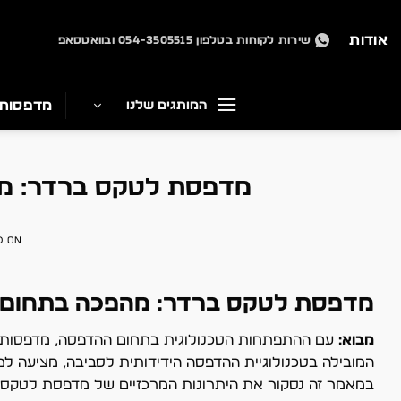
Ski
t
אודות
שירות לקוחות בטלפון 054-3505515 ובוואטסאפ
conten
מדפסות
המותגים שלנו
מדפסת לטקס ברדר: מה
D ON
מדפסת לטקס ברדר: מהפכה בתחום 
מבוא:
עם ההתפתחות הטכנולוגית בתחום ההדפסה, מדפסות ל
המובילה בטכנולוגיית ההדפסה הידידותית לסביבה, מציעה למ
במאמר זה נסקור את היתרונות המרכזיים של מדפסת לטקס, נב