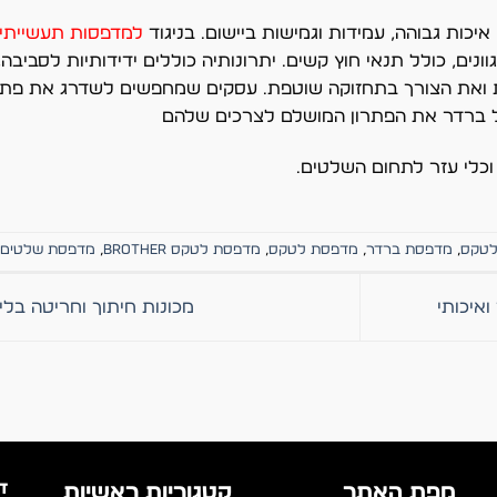
כות גבוהה, עמידות וגמישות ביישום. בניגוד
למדפסות תעשייתיות ש
ים, כולל תנאי חוץ קשים. יתרונותיה כוללים ידידותיות לסביבה, ז
יות ואת הצורך בתחזוקה שוטפת. עסקים שמחפשים לשדרג את פת
של ברדר את הפתרון המושלם לצרכים שלהם
כלי עזר לתחום השלטים.
לטקס
,
מדפסת ברדר
,
מדפסת לטקס
,
מדפסת לטקס brother
,
מדפסת שלטים 
איכותי
מכונות חיתוך וחריטה בליי
ד
מפת האתר
קטגוריות ראשיות