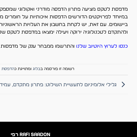
מדפסת לטקס מציעה פתרון הדפסה מודרני ואקולוגי שמספק אי
במיוחד לפרויקטים הדורשים הדפסות איכותיות על חומרים מגוונ
ביישומים. עם זאת, יש לקחת בחשבון את העלויות הראשונ
ולהתקדם לטכנולוגיה ירוקה ויעילה ימצאו במדפסת לטקס 
כנסו לערוץ היוטיוב שלנו
והתרשמו ממבחר ענק של מדפסות ו
רשומה זו פורסמה ב
בלוג
ומתוייגת כ
הדפסת 
גלילי אלומיניום לתעשיית השילוט: פתרון מתקדם, עמיד ו
RAFI SAADON רפי