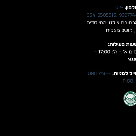
פון:
02-
054-3505515
,
999774
כתובת שלנו: המייסדים
יח
עות פעילות:
ימים א’ – ה’: 17:00 –
9:0
יל לפניות:
orit@sh-
p.co.