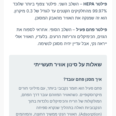
פילטר HEPA
– השלב השני. פילטר צפוף ביותר שלוכד
99.97% מהחלקיקים הקטנים עד לגודל של 0.3 מיקרון.
הוא זה שמנקה את האוויר מהאבק המסוכן.
פילטר פחם פעיל
– השלב הסופי. אחראי לספוח את
הגזים, הכימיקלים והריחות הרעים. בלעדיו, האוויר אולי
ייראה נקי, אבל עדיין יהיה מסוכן לנשימה.
שאלות על סינון אוויר תעשייתי
איך מסנן פחם עובד?
פחם פעיל הוא חומר נקבובי ביותר, עם מיליוני חורים
מיקרוסקופיים. כשהאוויר המזוהם עובר דרך הפחם,
המולקולות של הריח והכימיקלים נלכדות בתוך
הנקבוביות האלה בתהליך שנקרא ספיחה
(Adsorption). האוויר הנקי ממשיך החוצה, והמזהמים