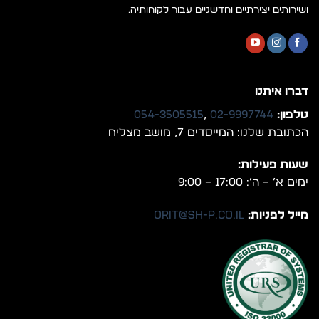
ושירותים יצירתיים וחדשניים עבור לקוחותיה.
דברו איתנו
טלפון:
02-9997744
,
054-3505515
הכתובת שלנו: המייסדים 7, מושב מצליח
שעות פעילות:
ימים א’ – ה’: 17:00 – 9:00
מייל לפניות:
orit@sh-p.co.il