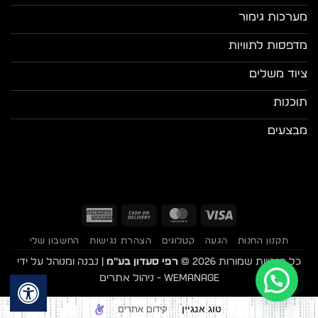
מערכות גימור
מדפסות לתוויות
ציוד משלים
תוכנות
מבצעים
American
Cash
MasterCard
Visa
Express
On
תקנון החנות
הגעה
קטלוגים
הצהרת נגישות
החשבון שלי
Delivery
כל הזכויות שמורות 2026 ©
רפי סעדון בע"מ
| נבנה ומנוהל על ידי
WEmanage - ניהול אתרים
קידום אתרים
טוג אנגיין