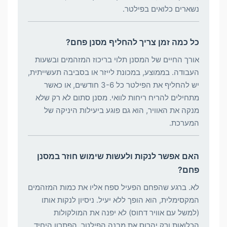
נשארים כלואים בפילטר.
כל כמה זמן צריך להחליף מסנן פחם?
אורך החיים של המסנן תלוי בריכוז המזהמים ובשעות
העבודה. בממוצע, במכונת לייזר או בסביבה תעשייתית,
יש להחליף את הפילטר כל 3-6 חודשים, או כאשר
מתחילים להריח ריחות לוואי. מסנן סתום לא רק שלא
מנקה את האוויר, הוא גם פוגע ביעילות היניקה של
המערכת.
האם אפשר לנקות ולעשות שימוש חוזר במסנן
פחם?
לא. ברגע שהפחם הפעיל ספח אליו את כמות המזהמים
המקסימלית, הוא הופך ללא יעיל. ניסיון לנקות אותו
(למשל עם אוויר דחוס) לא יפנה את המולקולות
הכלואות ורק יהרוס את מבנה הפילטר. הפתרון היחיד