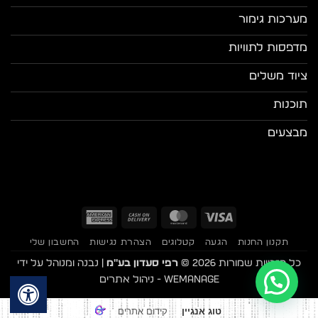
מערכות גימור
מדפסות לתוויות
ציוד משלים
תוכנות
מבצעים
American
Cash
MasterCard
Visa
Express
On
תקנון החנות
הגעה
קטלוגים
הצהרת נגישות
החשבון שלי
Delivery
כל הזכויות שמורות 2026 ©
רפי סעדון בע"מ
| נבנה ומנוהל על ידי
WEmanage - ניהול אתרים
קידום אתרים
טוג אנגיין