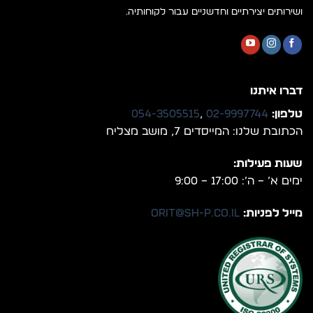
ושירותים יצירתיים וחדשניים עבור לקוחותיה.
דברו איתנו
טלפון:
02-9997744
,
054-3505515
הכתובת שלנו: המייסדים 7, מושב מצליח
שעות פעילות:
ימים א’ – ה’: 17:00 – 9:00
מייל לפניות:
orit@sh-p.co.il