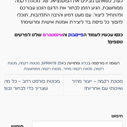
כעת, כשאתם מבינים את הפוטנציאל של מכונת רקמה
ממוחשבת, הגיע הזמן לבחור את הדגם הנכון עבורכם
ולהתחיל ליצור. עם מעט דמיון והרבה התלהבות, תוכלו
להפוך כל פיסת בד ליצירת אמנות אישית ומרשימה!
כנסו עכשיו לעמוד ה
פייסבוק
וה
אינסטגרם
שלנו לפרטים
נוספים!
רשומה זו פורסמה ב
בלוג
ומתוייגת כ
SPRINT8 ZSK
,
מכונות רקמה
,
מכונת
רקמה
,
מכונת רקמה מחיר
,
מכונת רקמה ממוחשבת
.
מכונת רקמה – ייצור מהיר
מכונות פורמט רחב – כל מה
ואיכותי עם אחריות!
שצריך כדי לבחור נכון!
חיפוש
חיפוש