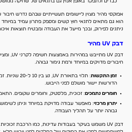
כבדים ולתפקד באופן אמין גם בתנאים של שחיקה ממושכ
אפוקסי מהיר מצוין ליישומים תעשייתיים שבהם נדרש חיבור 
הוא גם מתאים לתנאי חוץ קשים ומספק פתרון עמיד במיוחד למ
ניתנים לפירוק, ובכך מייעל את העבודה ומבטיח תוצאות איכות
דבק UV מהיר
דבק UV מ
חיבורים מדויקים במיוחד ורמת גימור גבוהה.
זמן התקשות
: תלוי בתאור
הדורשות יישור מושלם לפני הייבוש.
חומרים נתמכים
: זכוכית, פלסטיק, וחומרים שקופים. התא
יתרון מרכזי
: מאפשר עבודה מדויקת במיוחד וניתן לשימו
גבוהה יותר על תהליך העבודה.
דבק UV משמש בעיקר בעבודות עדינות, כמו הרכבת זכוכי
למשתמשים לתקן את המיקום של החלקים לפני ייבוש מלא, דב