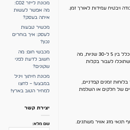
מכונת לייזר CO2:
דה ויבטיח עמידות לאורך זמן.
מה אפשר לעשות
איתה בעסק?
מכשיר טבעות
לעסק: איך בוחרים
נכון?
מכבשי חום: מה
אחד היתרונות המרכזיים של הדבק המהיר הוא המהירות שבה הוא יוצר חיבור. זמן ההתקשות שלו הוא מהיר במיוחד ונע בדרך כלל בין 5 ל-30 שניות, מה
חשוב לדעת לפני
שתוכלו לעבור בקלות
שקונים?
מכונת חיתוך ויניל
בלוחות זמנים קפדניים,
במבצע! – לחצו
יים של חלקים או השלמת
למחיר הטוב בארץ!
יצירת קשר
ף תנאי מזג אוויר משתנים.
שם מלא: