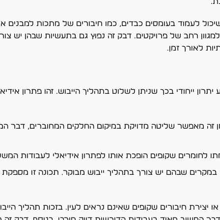
ת.
שיכול לעמוד בעומסים כבדים, כמו חיבורים של מתכות למבנים א
גוון רחב של פרויקטים. דבק זה נפוץ גם בתעשיות שבהן יש צור
יות לאורך זמן.
תייבש במהירות באמצעות חשיפה לקרני UV, ומציע יתרון ייחודי בכך שניתן לשלוט בתהליך הייבוש. זה
ת UV, נע בין 10 ל-20 שניות. זמן זה מאפשר שליטה מדויקת במיקום החלקים המחוברים, 
מתו לחומרים שקופים הופכת אותו לפתרון אידיאלי לעבודות המש
ש במקרים שבהם יש צורך בתהליך ייבוש מבוקר. תכונה זו מספק
ות או יצירת חיבורים שקופים שאינם נראים לעין. בזכות תהליך הי
ר החשוב מאוד בעבודות הדורשות דיוק מירבי. בנוסף, דבק זה מ