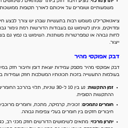
יתרון מרכזי
: מציע חיבור חזק ביותר שמתאים לשימושים תע
משמעותיים ושומרים על איכותם לאורך תקופות ממושכות.
ציאנואקרילט משמש רבות בתעשיות שבהן יש צורך לבצע חיבו
ומדויקים, וניתן לשימוש גם בעבודות הדורשות רמת גימור גבו
לחות גבוהה או טמפרטורות משתנות. השימוש בו נפוץ גם בשט
ייצור.
דבק אפוקסי מהיר
דבק אפוקסי מהיר מספק עמידות יוצאת דופן וחיבור חזק במ
בעולמות התעשייה בזכות תכונותיו המשלבות חוזק ועמידות 
זמן התקשות
: נע בין 10 ל-30 שניות, תלוי ב
ההתקשות הסופית.
חומרים נתמכים
: זכוכית, קרמיקה, מתכת, וחומרים מרוכב
חיבורים חזקים בין חומרים בעלי צפיפות גבוהה.
יתרון מרכזי
: מתאים לשימושים הדורשים חוזק מכני רב, כג