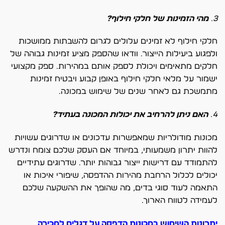
3.
מהי הזמינות של חלקי חילוף?
חלקי חילוף לא זמינים עלולים לגרום להשבתות ממושכות
ולפגוע ביעילות הייצור. וודאו שהספק מציע זמינות גבוהה של
חלקים מתאימים ויכולת לספק אותם במהירות. ספק מקצועי
ישמור על מלאי חלקי חילוף באופן קבוע ויבטיח זמינות
מתמשכת גם לאחר שנים של שימוש במכונה.
4.
האם ניתן להרחיב את יכולות המכונה בעתיד?
מכונות מודולריות שמאפשרות עדכונים או שדרוגים עשויות
להוות יתרון משמעותי, במיוחד אם העסק שלכם צומח ונדרש
להתמודד עם דרישות ייצור גבוהות יותר. שדרוגים עתידיים
יכולים לכלול הרחבת מהירות ההדפסה, שיפורי איכות או
התאמה לעוד סוגי בדים, מה שהופך את ההשקעה שלכם
לעמידה לטווח הארוך.
יתרונות השימוש במכונות הדפסה על דגלים למכירה