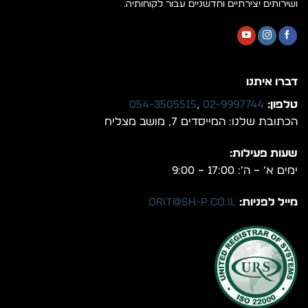
ושירותים יצירתיים וחדשניים עבור לקוחותיה.
דברו איתנו
טלפון:
02-9997744
,
054-3505515
הכתובת שלנו: המייסדים 7, מושב מצליח
שעות פעילות:
ימים א’ – ה’: 17:00 – 9:00
מייל לפניות:
orit@sh-p.co.il