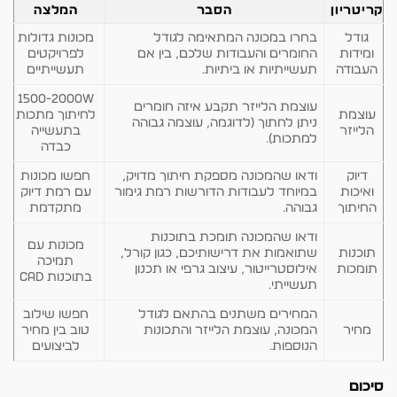
קריטריון
הסבר
המלצה
גודל
בחרו במכונה המתאימה לגודל
מכונות גדולות
ומידות
החומרים והעבודות שלכם, בין אם
לפרויקטים
העבודה
תעשייתיות או ביתיות.
תעשייתיים
1500-2000W
עוצמת הלייזר תקבע איזה חומרים
עוצמת
לחיתוך מתכות
ניתן לחתוך (לדוגמה, עוצמה גבוהה
הלייזר
בתעשייה
למתכות).
כבדה
דיוק
ודאו שהמכונה מספקת חיתוך מדויק,
חפשו מכונות
ואיכות
במיוחד לעבודות הדורשות רמת גימור
עם רמת דיוק
החיתוך
גבוהה.
מתקדמת
ודאו שהמכונה תומכת בתוכנות
מכונות עם
תוכנות
שתואמות את דרישותיכם, כגון קורל,
תמיכה
תומכות
אילוסטרייטור, עיצוב גרפי או תכנון
בתוכנות CAD
תעשייתי.
המחירים משתנים בהתאם לגודל
חפשו שילוב
מחיר
המכונה, עוצמת הלייזר והתכונות
טוב בין מחיר
הנוספות.
לביצועים
סיכום