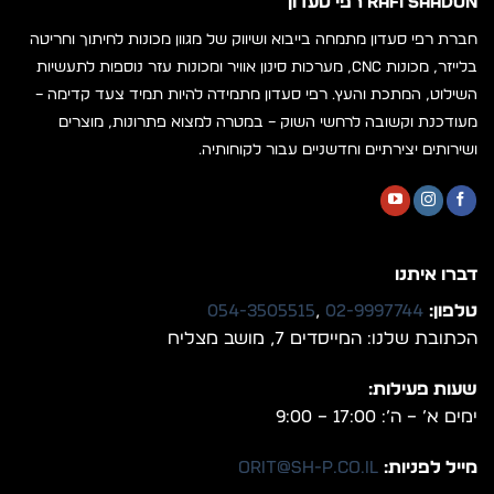
RAFI SAADON רפי סעדון
חברת רפי סעדון מתמחה בייבוא ושיווק של מגוון מכונות לחיתוך וחריטה
בלייזר, מכונות CNC, מערכות סינון אוויר ומכונות עזר נוספות לתעשיות
השילוט, המתכת והעץ. רפי סעדון מתמידה להיות תמיד צעד קדימה –
מעודכנת וקשובה לרחשי השוק – במטרה למצוא פתרונות, מוצרים
ושירותים יצירתיים וחדשניים עבור לקוחותיה.
דברו איתנו
טלפון:
02-9997744
,
054-3505515
הכתובת שלנו: המייסדים 7, מושב מצליח
שעות פעילות:
ימים א’ – ה’: 17:00 – 9:00
מייל לפניות:
orit@sh-p.co.il