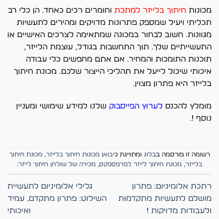
מכונות
חיתוך בלייזר למתכת
וחומרים רכים כאחד. הן כלי רב
תכליתי ויעיל שמספק פתרונות מדויקים ומהירים לתעשיות
מגוונות. חשוב לבחור במכונה שמתאימה לצרכים האישיים או
התעשייתיים שלך. תוך התחשבות בגודל, עוצמת הלייזר,
תוכנות התומכות והמחיר. אם אתם מחפשים כלי עבודה
איכותי שיכול לייעל את תהליכי הייצור שלכם. מכונת חיתוך
בלייזר היא פתרון מצוין.
מומלץ להכנס
לערוץ הפייסבוק
שלנו למידע שימושי ומעניין
נוסף !.
רשומה זו פורסמה ב
בלוג
ומתוייגת כ
יבואן מכונות חיתוך בלייזר
,
מכונת חיתוך
בלייזר
,
מכונת חיתוך לייזר לפרפספקס
,
מכירה של שולחן חיתוך לייזר
.
רתכת אלומיניום: פתרון
גלילי אלומיניום לתעשיית
מושלם לתעשיות מתקדמות
השילוט: פתרון מתקדם, עמיד
ולעבודות מדויקות !
ואיכותי