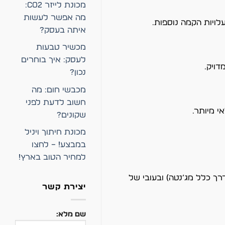
מכונת לייזר CO2:
מה אפשר לעשות
לויות הקמה נוספות.
איתה בעסק?
מכשיר טבעות
לעסק: איך בוחרים
דויק.
נכון?
מכבשי חום: מה
חשוב לדעת לפני
שקונים?
מכונת חיתוך ויניל
במבצע! – לחצו
למחיר הטוב בארץ!
בצבע מיוחד (בדרך כלל מג’נטה) ובעובי של
יצירת קשר
שם מלא: