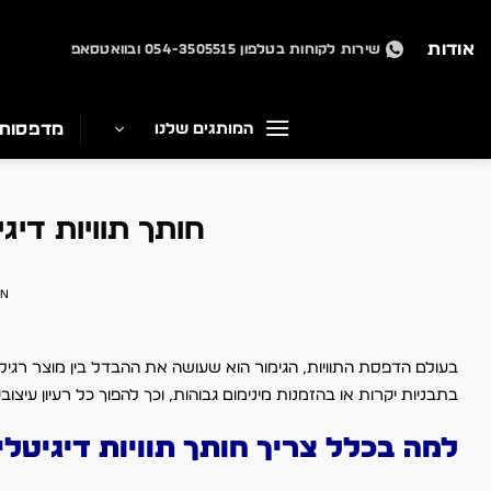
Ski
t
אודות
שירות לקוחות בטלפון 054-3505515 ובוואטסאפ
conten
מדפסות
המותגים שלנו
חותך תוויות דיג
ON
בעולם הדפסת התוויות, הגימור הוא שעושה את ההבדל בין מוצר רגיל
בתבניות יקרות או בהזמנות מינימום גבוהות, וכך להפוך כל רעיון עיצובי
למה בכלל צריך חותך תוויות דיגיטלי