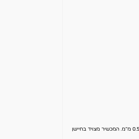
החותך מתאים למגוון רחב של חומרים כולל נייר מדבקה, ויניל, PVC, פוליאסטר, פוליפרופילן ועוד. עובי החומר המקסימלי הוא 0.5 מ”מ. המכשיר מצויד בחיישן