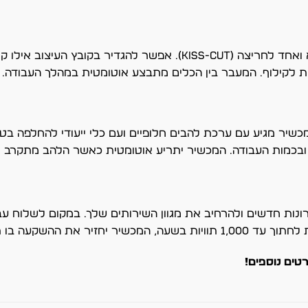
כן, המכשיר מצויד בשני כלי חיתוך שונים – אחד לחיתוך מלא ואחד לחריצה (Kiss-cut). אפ
ות לקילוף. המעבר בין הכלים מתבצע אוטומטית במהלך העבודה.
 פשוטה שלוקחת כ-2 דקות בלבד. המכשיר מגיע עם ערכת להבים חלופיים ועם כלי ייעודי
ונות חדשים ולהרחיב את מגוון השירותים שלך. במקום לשלוח עב
ה בו תוך חודשים ספור
טים נוספים!