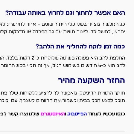
האם אפשר לחתוך וגם לחרוץ באותה עבודה?
יחרצו, למשל כדי ליצור תוויות עם גב הפרדה או מדבקות קל
כמה זמן לוקח להחליף את הלהב?
החלפת להב היא פעולה
להב הוא כ-6 חודשים בשימוש רגיל, אך זה תלוי בסוג החומר ובכמות העבודה. המכשיר יתריע אוטומטית כאשר הלהב מתקרב לסוף חייו.
החזר השקעה מהיר
חותך התוויות הדיגיטלי מאפשר לך להציע ללקוחות שלך פתר
תוכל לבצע הכל בבית ולשמור את הרווחים לעצמך. עם יכולת לחתוך עד 1,000 תוויות בשעה, המכשיר יחזיר את ההשקע
כנסו עכשיו לעמוד
ה
פייסבוק
ו
האינסטגרם
שלנו וצרו קשר לפר