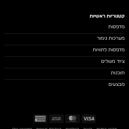
קטגוריות ראשיות
מדפסות
מערכות גימור
מדפסות לתוויות
ציוד משלים
תוכנות
מבצעים
American
Cash
MasterCard
Visa
Express
On
תקנון החנות
הגעה
קטלוגים
הצהרת נגישות
החשבון שלי