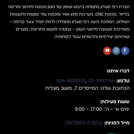
חברת רפי סעדון מתמחה בייבוא ושיווק של מגוון מכונות לחיתוך וחריטה
בלייזר, מכונות CNC, מערכות סינון אוויר ומכונות עזר נוספות לתעשיות
השילוט, המתכת והעץ. רפי סעדון מתמידה להיות תמיד צעד קדימה –
מעודכנת וקשובה לרחשי השוק – במטרה למצוא פתרונות, מוצרים
ושירותים יצירתיים וחדשניים עבור לקוחותיה.
דברו איתנו
טלפון:
02-9997744
,
054-3505515
הכתובת שלנו: המייסדים 7, מושב מצליח
שעות פעילות:
ימים א’ – ה’: 17:00 – 9:00
מייל לפניות:
orit@sh-p.co.il