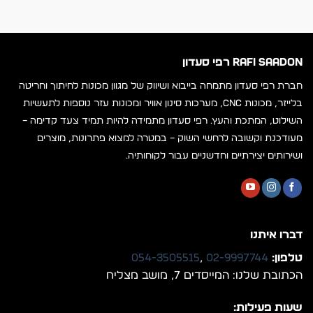
RAFI SAADON רפי סעדון
חברת רפי סעדון מתמחה בייבוא ושיווק של מגוון מכונות לחיתוך וחריטה
בלייזר, מכונות CNC, מערכות סינון אוויר ומכונות עזר נוספות לתעשיות
השילוט, המתכת והעץ. רפי סעדון מתמידה להיות תמיד צעד קדימה –
מעודכנת וקשובה לרחשי השוק – במטרה למצוא פתרונות, מוצרים
ושירותים יצירתיים וחדשניים עבור לקוחותיה.
דברו איתנו
טלפון:
02-9997744
,
054-3505515
הכתובת שלנו: המייסדים 7, מושב מצליח
שעות פעילות: