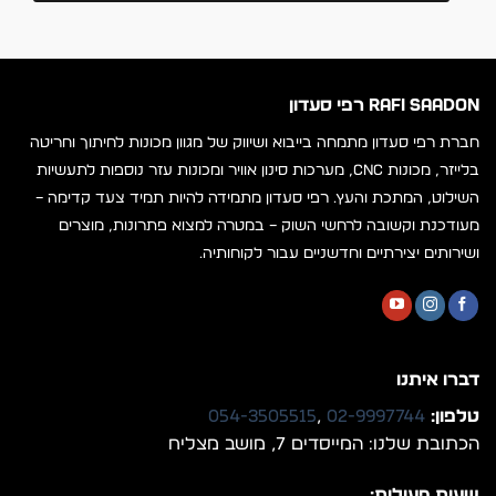
RAFI SAADON רפי סעדון
חברת רפי סעדון מתמחה בייבוא ושיווק של מגוון מכונות לחיתוך וחריטה
בלייזר, מכונות CNC, מערכות סינון אוויר ומכונות עזר נוספות לתעשיות
השילוט, המתכת והעץ. רפי סעדון מתמידה להיות תמיד צעד קדימה –
מעודכנת וקשובה לרחשי השוק – במטרה למצוא פתרונות, מוצרים
ושירותים יצירתיים וחדשניים עבור לקוחותיה.
דברו איתנו
טלפון:
02-9997744
,
054-3505515
הכתובת שלנו: המייסדים 7, מושב מצליח
שעות פעילות: