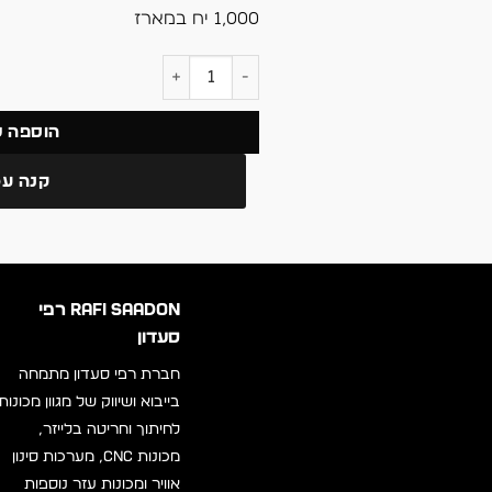
1,000 יח במארז
כמות של ברגים בצבע אדום
הוספה 
קנה עכ
RAFI SAADON רפי
סעדון
חברת רפי סעדון מתמחה
בייבוא ושיווק של מגוון מכונות
לחיתוך וחריטה בלייזר,
מכונות CNC, מערכות סינון
אוויר ומכונות עזר נוספות