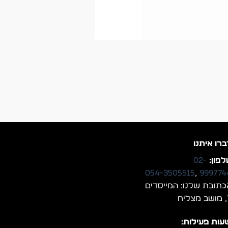
ברו איתנו
פון:
02-
054-3505515
,
999774
כתובת שלנו: המייסדים
יח
עות פעילות: