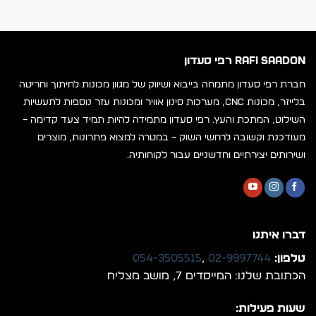
RAFI SAADON רפי סעדון
חברת רפי סעדון מתמחה בייבוא ושיווק של מגוון מכונות לחיתוך וחריטה
בלייזר, מכונות CNC, מערכות סינון אוויר ומכונות עזר נוספות לתעשיות
השילוט, המתכת והעץ. רפי סעדון מתמידה להיות תמיד צעד קדימה –
מעודכנת וקשובה לרחשי השוק – במטרה למצוא פתרונות, מוצרים
ושירותים יצירתיים וחדשניים עבור לקוחותיה.
דברו איתנו
טלפון:
02-9997744
,
054-3505515
הכתובת שלנו: המייסדים 7, מושב מצליח
שעות פעילות: