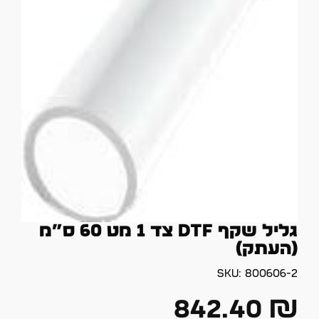
גליל שקף DTF צד 1 מט 60 ס”מ
(העתק)
SKU:
800606-2
842.40
₪