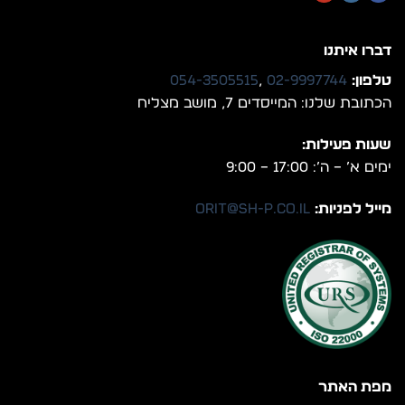
דברו איתנו
טלפון:
02-9997744
,
054-3505515
הכתובת שלנו: המייסדים 7, מושב מצליח
שעות פעילות:
ימים א’ – ה’: 17:00 – 9:00
מייל לפניות:
orit@sh-p.co.il
מפת האתר