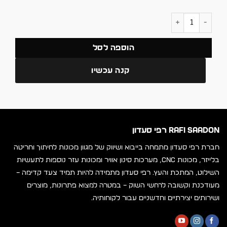
כמות של גליל שקף DTF צד 1 מט 60 ס"מ (העתק)
הוספה לסל
קנה עכשיו
RAFI SAADON רפי סעדון
חברת רפי סעדון מתמחה בייבוא ושיווק של מגוון מכונות לחיתוך וחריטה
בלייזר, מכונות CNC, מערכות סינון אוויר ומכונות עזר נוספות לתעשיות
השילוט, המתכת והעץ. רפי סעדון מתמידה להיות תמיד צעד קדימה –
מעודכנת וקשובה לרחשי השוק – במטרה למצוא פתרונות, מוצרים
ושירותים יצירתיים וחדשניים עבור לקוחותיה.