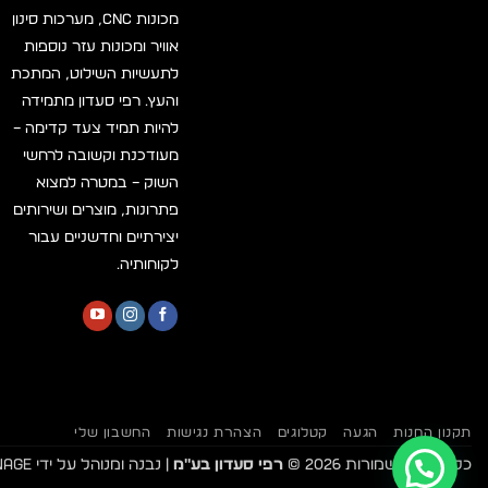
מכונות CNC, מערכות סינון
אוויר ומכונות עזר נוספות
לתעשיות השילוט, המתכת
והעץ. רפי סעדון מתמידה
להיות תמיד צעד קדימה –
מעודכנת וקשובה לרחשי
השוק – במטרה למצוא
פתרונות, מוצרים ושירותים
יצירתיים וחדשניים עבור
לקוחותיה.
תקנון החנות
הגעה
קטלוגים
הצהרת נגישות
החשבון שלי
כל הזכויות שמורות 2026 ©
רפי סעדון בע"מ
| נבנה ומנוהל על ידי
WEmanage 