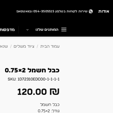
Ski
t
אודות
שירות לקוחות בטלפון 054-3505515 ובוואטסאפ
conten
מדפסות
המותגים שלנו
עמוד הבית
/
ציוד משלים
/
שנאי
כבל חשמל 2×0.75
SKU:
1d72310edc00-1-1-1-1
120.00
₪
כבל חשמל
גודל: 2×0.75