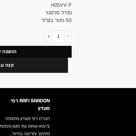
H05VV-F
פנדל פלסטי
50 מטר בגליל
כמות של כבל חשמל 2×0.75
הוספה 
קנה עכ
RAFI SAADON רפי
סעדון
חברת רפי סעדון מתמחה
בייבוא ושיווק של מגוון מכונות
לחיתוך וחריטה בלייזר,