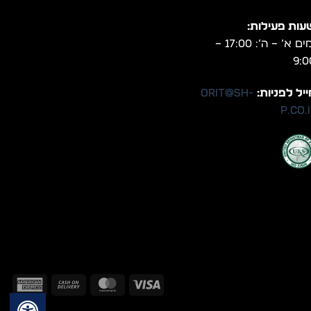
עות פעילות:
ימים א’ – ה’: 17:00 –
9:0
יל לפניות:
orit@sh-
p.co.
can
Cash
MasterCard
Visa
ess
On