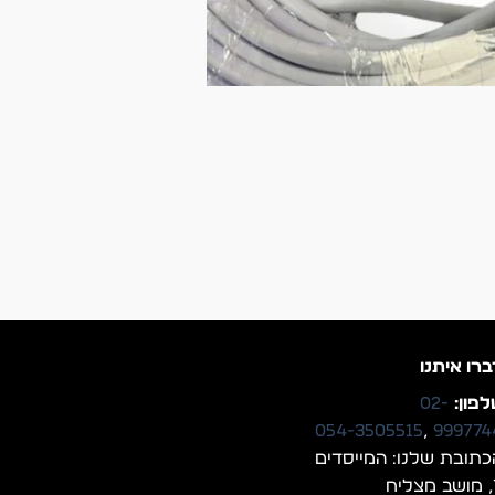
ברו איתנו
פון:
02-
054-3505515
,
999774
כתובת שלנו: המייסדים
יח