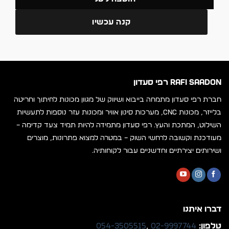
קנה עכשיו
RAFI SAADON רפי סעדון
חברת רפי סעדון מתמחה בייבוא ושיווק של מגוון מכונות לחיתוך וחריטה
בלייזר, מכונות CNC, מערכות סינון אוויר ומכונות עזר נוספות לתעשיות
השילוט, המתכת והעץ. רפי סעדון מתמידה להיות תמיד צעד קדימה –
מעודכנת וקשובה לרחשי השוק – במטרה למצוא פתרונות, מוצרים
ושירותים יצירתיים וחדשניים עבור לקוחותיה.
דברו איתנו
טלפון:
02-9997744
,
054-3505515