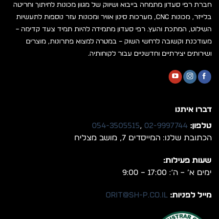
חברת רפי סעדון מתמחה בייבוא ושיווק של מגוון מכונות לחיתוך וחריטה
בלייזר, מכונות CNC, מערכות סינון אוויר ומכונות עזר נוספות לתעשיות
השילוט, המתכת והעץ. רפי סעדון מתמידה להיות תמיד צעד קדימה –
מעודכנת וקשובה לרחשי השוק – במטרה למצוא פתרונות, מוצרים
ושירותים יצירתיים וחדשניים עבור לקוחותיה.
דברו איתנו
טלפון:
02-9997744
,
054-3505515
הכתובת שלנו: המייסדים 7, מושב מצליח
שעות פעילות:
ימים א’ – ה’: 17:00 – 9:00
מייל לפניות:
orit@sh-p.co.il