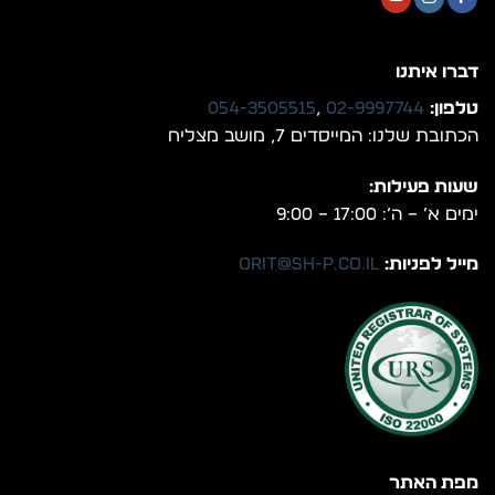
דברו איתנו
טלפון:
02-9997744
,
054-3505515
הכתובת שלנו: המייסדים 7, מושב מצליח
שעות פעילות:
ימים א’ – ה’: 17:00 – 9:00
מייל לפניות:
orit@sh-p.co.il
מפת האתר