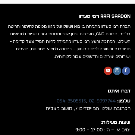
RAFI SAADON רפי סעדון
חברת רפי סעדון מתמחה בייבוא ושיווק של מגוון מכונות לחיתוך וחריטה
בלייזר, מכונות CNC, מערכות סינון אוויר ומכונות עזר נוספות לתעשיות
השילוט, המתכת והעץ. רפי סעדון מתמידה להיות תמיד צעד קדימה –
מעודכנת וקשובה לרחשי השוק – במטרה למצוא פתרונות, מוצרים
ושירותים יצירתיים וחדשניים עבור לקוחותיה.
דברו איתנו
טלפון:
02-9997744
,
054-3505515
הכתובת שלנו: המייסדים 7, מושב מצליח
שעות פעילות:
ימים א’ – ה’: 17:00 – 9:00