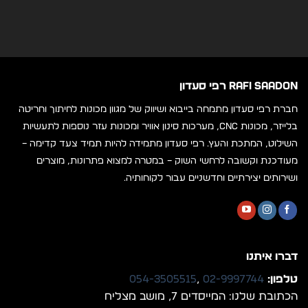
RAFI SAADON רפי סעדון
חברת רפי סעדון מתמחה בייבוא ושיווק של מגוון מכונות לחיתוך וחריטה
בלייזר, מכונות CNC, מערכות סינון אוויר ומכונות עזר נוספות לתעשיות
השילוט, המתכת והעץ. רפי סעדון מתמידה להיות תמיד צעד קדימה –
מעודכנת וקשובה לרחשי השוק – במטרה למצוא פתרונות, מוצרים
ושירותים יצירתיים וחדשניים עבור לקוחותיה.
דברו איתנו
טלפון:
02-9997744
,
054-3505515
הכתובת שלנו: המייסדים 7, מושב מצליח