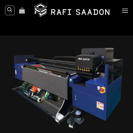
Ski
t
conten