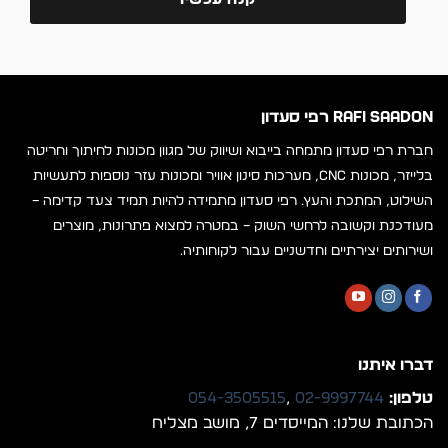
RAFI SAADON רפי סעדון
חברת רפי סעדון מתמחה בייבוא ושיווק של מגוון מכונות לחיתוך וחריטה
בלייזר, מכונות CNC, מערכות סינון אוויר ומכונות עזר נוספות לתעשיות
השילוט, המתכת והעץ. רפי סעדון מתמידה להיות תמיד צעד קדימה –
מעודכנת וקשובה לרחשי השוק – במטרה למצוא פתרונות, מוצרים
ושירותים יצירתיים וחדשניים עבור לקוחותיה.
דברו איתנו
טלפון:
02-9997744
,
054-3505515
הכתובת שלנו: המייסדים 7, מושב מצליח