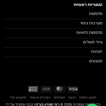
קטגוריות ראשיות
מדפסות
מערכות גימור
מדפסות לתוויות
ציוד משלים
תוכנות
מבצעים
American
Cash
MasterCard
Visa
Express
On
תקנון החנות
הגעה
קטלוגים
הצהרת נגישות
החשבון שלי
Delivery
כל הזכויות שמורות 2026 ©
רפי סעדון בע"מ
| נבנה ומנוהל על ידי