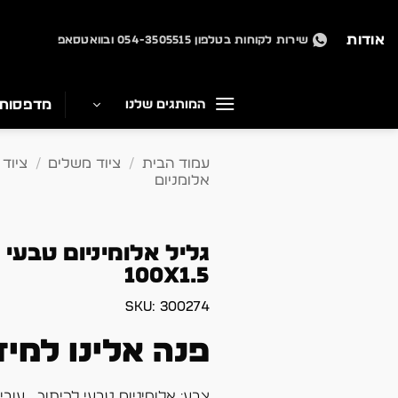
Ski
t
אודות
שירות לקוחות בטלפון 054-3505515 ובוואטסאפ
conten
מדפסות
המותגים שלנו
עמוד הבית
/
ציוד משלים
/
ציוד 
אלומניום
גליל אלומיניום טבעי 
100X1.5
SKU:
300274
פנה אלינו למיד
צבע: אלומיניום טבעי לריתוך , עובי: 1.5 גובה: 00