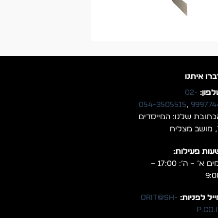
ברו איתנו
פון:
02-
054-3505515
,
999774
כתובת שלנו: המייסדים
יח
עות פעילות:
ימים א’ – ה’: 17:00 –
9:0
יל לפניות:
orit@sh-
p.co.