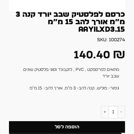
כרסם לפלסטיק שבב יורד קנה 3
מ”מ אורך להב 15 מ”מ
AAYILXD3.15
SKU:
100274
140.40
₪
מתאים לפרספקט , PVC , לוקבונד וסוגי פלסטיק שונים.
שבב יורד
גימור- פוליש, קנה להב- 3 מ”מ, אורך להב- 15 מ”מ
כמות של כרסם לפלסטיק שבב יורד קנה 3 מ"מ אורך להב 15 מ"מ AAYILXD3.15
הוספה לסל