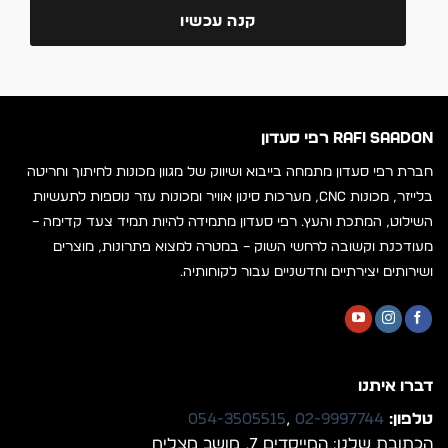
קנה עכשיו
RAFI SAADON רפי סעדון
חברת רפי סעדון מתמחה בייבוא ושיווק של מגוון מכונות לחיתוך וחריטה
בלייזר, מכונות CNC, מערכות סינון אוויר ומכונות עזר נוספות לתעשיות
השילוט, המתכת והעץ. רפי סעדון מתמידה להיות תמיד צעד קדימה –
מעודכנת וקשובה לרחשי השוק – במטרה למצוא פתרונות, מוצרים
ושירותים יצירתיים וחדשניים עבור לקוחותיה.
דברו איתנו
טלפון:
02-9997744
,
054-3505515
הכתובת שלנו: המייסדים 7, מושב מצליח