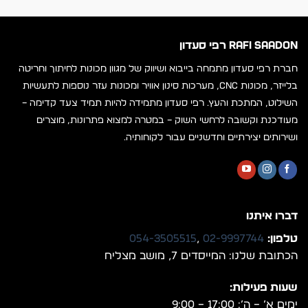
RAFI SAADON רפי סעדון
חברת רפי סעדון מתמחה בייבוא ושיווק של מגוון מכונות לחיתוך וחריטה
בלייזר, מכונות CNC, מערכות סינון אוויר ומכונות עזר נוספות לתעשיות
השילוט, המתכת והעץ. רפי סעדון מתמידה להיות תמיד צעד קדימה –
מעודכנת וקשובה לרחשי השוק – במטרה למצוא פתרונות, מוצרים
ושירותים יצירתיים וחדשניים עבור לקוחותיה.
דברו איתנו
טלפון:
02-9997744
,
054-3505515
הכתובת שלנו: המייסדים 7, מושב מצליח
שעות פעילות:
ימים א’ – ה’: 17:00 – 9:00