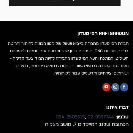
RAFI SAADON רפי סעדון
חברת רפי סעדון מתמחה בייבוא ושיווק של מגוון מכונות לחיתוך וחריטה
בלייזר, מכונות CNC, מערכות סינון אוויר ומכונות עזר נוספות לתעשיות
השילוט, המתכת והעץ. רפי סעדון מתמידה להיות תמיד צעד קדימה –
מעודכנת וקשובה לרחשי השוק – במטרה למצוא פתרונות, מוצרים
ושירותים יצירתיים וחדשניים עבור לקוחותיה.
דברו איתנו
טלפון:
02-9997744
,
054-3505515
הכתובת שלנו: המייסדים 7, מושב מצליח