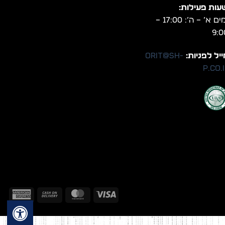
עות פעילות:
ימים א’ – ה’: 17:00 –
9:0
יל לפניות:
orit@sh-
p.co.
can
Cash
MasterCard
Visa
ess
On
Delivery