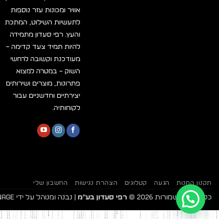
אוויר ומכונות עזר נוספות
לתעשיות השילוט, המתכת
והעץ. רפי סעדון מתמידה
להיות תמיד צעד קדימה –
מעודכנת וקשובה לרחשי
השוק – במטרה למצוא
פתרונות, מוצרים ושירותים
יצירתיים וחדשניים עבור
לקוחותיה.
תקנון החנות
הגעה
קטלוגים
הצהרת נגישות
החשבון שלי
כל הזכויות שמורות 2026 ©
רפי סעדון בע"מ
| נבנה ומנוהל על ידי
WEmanage 