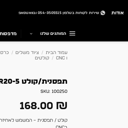
Ski
t
אודות
שירות לקוחות בטלפון 054-3505515 ובוואטסאפ
conten
מדפסות
המותגים שלנו
עמוד הבית
/
ציוד משלים
/
כרסמ
ו CNC
/
קולטים
תפסנית/קולט ER20-5
SKU:
100250
168.00
₪
קולט / תפסנית – המשמש לאחיזת
בCNC.