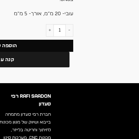
עובי- 20 מ”מ, אורך- 5 מ”מ
כמות של תפסנית/קולט ER20-5
הוספה 
קנה עכ
RAFI SAADON רפי
סעדון
חברת רפי סעדון מתמחה
בייבוא ושיווק של מגוון מכונות
לחיתוך וחריטה בלייזר,
מכונות CNC, מערכות סינון