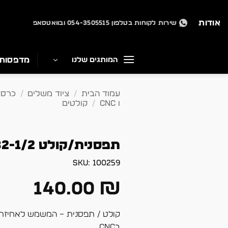
Ski
t
אודות
שירות לקוחות בטלפון 054-3505515 ובוואטסאפ
conten
מדפסות
המותגים שלנו
עמוד הבית
/
ציוד משלים
/
כרסמ
ו CNC
/
קולטים
תפסנית/קולט ER32-1/2
SKU:
100259
140.00
₪
קולט / תפסנית – המשמש לאחיזת
בCNC.