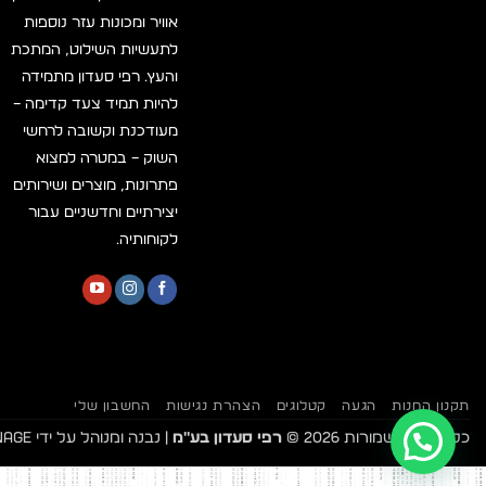
אוויר ומכונות עזר נוספות
לתעשיות השילוט, המתכת
והעץ. רפי סעדון מתמידה
להיות תמיד צעד קדימה –
מעודכנת וקשובה לרחשי
השוק – במטרה למצוא
פתרונות, מוצרים ושירותים
יצירתיים וחדשניים עבור
לקוחותיה.
תקנון החנות
הגעה
קטלוגים
הצהרת נגישות
החשבון שלי
כל הזכויות שמורות 2026 ©
רפי סעדון בע"מ
| נבנה ומנוהל על ידי
WEmanage 