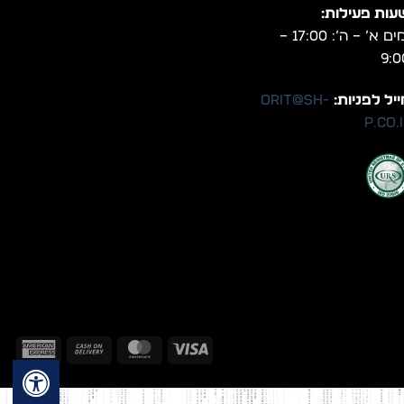
עות פעילות:
ימים א’ – ה’: 17:00 –
9:0
יל לפניות:
orit@sh-
p.co.
can
Cash
MasterCard
Visa
ess
On
Delivery