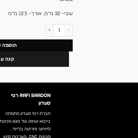
עובי- 32 מ”מ, אורך- 12.5 מ”מ
כמות של תפסנית/קולט ER32-1/2
הוספה 
קנה עכ
RAFI SAADON רפי
סעדון
חברת רפי סעדון מתמחה
בייבוא ושיווק של מגוון מכונות
לחיתוך וחריטה בלייזר,
מכונות CNC, מערכות סינון