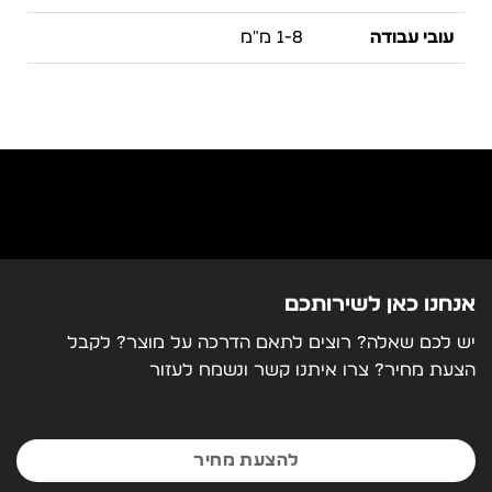
עובי עבודה
1-8 מ"מ
מתח חיבור
230 W
דרישות חשמל
1000 W
מידה
L2480*W465*H160 מ"מ
משקל
40 KG
אנחנו כאן לשירותכם
יש לכם שאלה? רוצים לתאם הדרכה על מוצר? לקבל
הצעת מחיר? צרו איתנו קשר ונשמח לעזור
להצעת מחיר