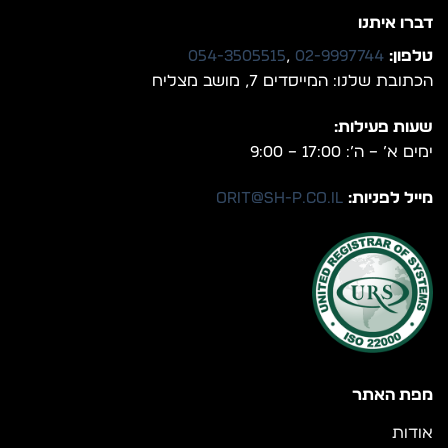
דברו איתנו
טלפון:
02-9997744
,
054-3505515
הכתובת שלנו: המייסדים 7, מושב מצליח
שעות פעילות:
ימים א’ – ה’: 17:00 – 9:00
מייל לפניות:
orit@sh-p.co.il
מפת האתר
אודות