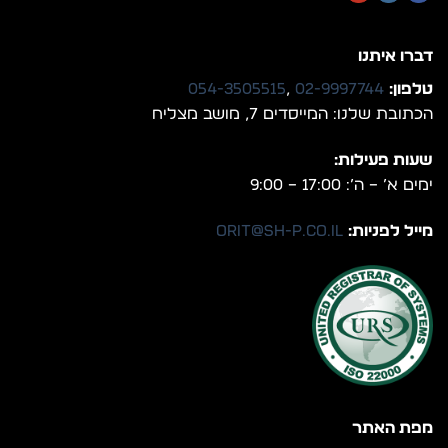
דברו איתנו
טלפון:
02-9997744
,
054-3505515
הכתובת שלנו: המייסדים 7, מושב מצליח
שעות פעילות:
ימים א’ – ה’: 17:00 – 9:00
מייל לפניות:
orit@sh-p.co.il
מפת האתר