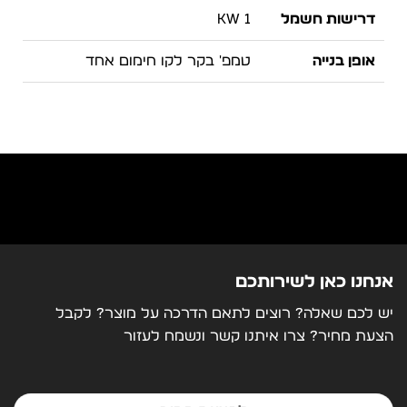
דרישות חשמל
1 KW
אופן בנייה
טמפ' בקר לקו חימום אחד
מרחק בין 2
20-900 מ"מ
עיקולים
אורך
1,0-8,0 מ"מ, 3000 מ"מ
מידות
L3390*W1050*H185 מ"מ
משקל
175 KG
אנחנו כאן לשירותכם
יש לכם שאלה? רוצים לתאם הדרכה על מוצר? לקבל
הצעת מחיר? צרו איתנו קשר ונשמח לעזור