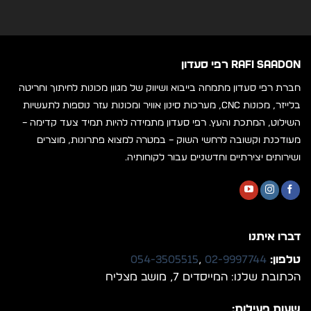
RAFI SAADON רפי סעדון
חברת רפי סעדון מתמחה בייבוא ושיווק של מגוון מכונות לחיתוך וחריטה
בלייזר, מכונות CNC, מערכות סינון אוויר ומכונות עזר נוספות לתעשיות
השילוט, המתכת והעץ. רפי סעדון מתמידה להיות תמיד צעד קדימה –
מעודכנת וקשובה לרחשי השוק – במטרה למצוא פתרונות, מוצרים
ושירותים יצירתיים וחדשניים עבור לקוחותיה.
דברו איתנו
טלפון:
02-9997744
,
054-3505515
הכתובת שלנו: המייסדים 7, מושב מצליח
שעות פעילות: