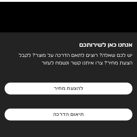
אורך עבודה
1250 מ"מ
עובי עבודה
1.0-10 מ"מ
מתח חיבור
230 W
אנחנו כאן לשירותכם
יש לכם שאלה? רוצים לתאם הדרכה על מוצר? לקבל
שימוש בחשמל
2 KW
הצעת מחיר? צרו איתנו קשר ונשמח לעזור
עובי מקסימלי
20 מ"מ
מידה
L2390*W1300*H1720 מ"מ
להצעת מחיר
משקל
470 ק"ג
תיאום הדרכה