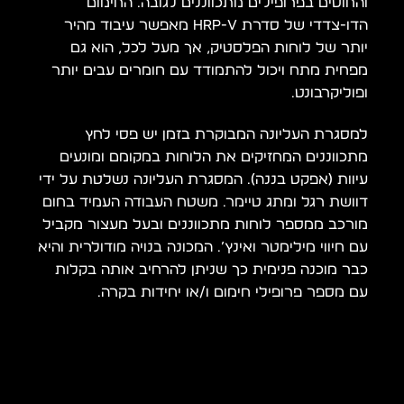
והחוטים בפרופילים מתכווננים לגובה. החימום
הדו-צדדי של סדרת HRP-V מאפשר עיבוד מהיר
יותר של לוחות הפלסטיק, אך מעל לכל, הוא גם
מפחית מתח ויכול להתמודד עם חומרים עבים יותר
ופוליקרבונט.
למסגרת העליונה המבוקרת בזמן יש פסי לחץ
מתכווננים המחזיקים את הלוחות במקומם ומונעים
עיוות (אפקט בננה). המסגרת העליונה נשלטת על ידי
דוושת רגל ומתג טיימר. משטח העבודה העמיד בחום
מורכב ממספר לוחות מתכווננים ובעל מעצור מקביל
עם חיווי מילימטר ואינץ’. המכונה בנויה מודולרית והיא
כבר מוכנה פנימית כך שניתן להרחיב אותה בקלות
עם מספר פרופילי חימום ו/או יחידות בקרה.