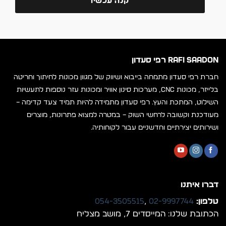
קנה עכשיו
RAFI SAADON רפי סעדון
חברת רפי סעדון מתמחה בייבוא ושיווק של מגוון מכונות לחיתוך וחריטה
בלייזר, מכונות CNC, מערכות סינון אוויר ומכונות עזר נוספות לתעשיות
השילוט, המתכת והעץ. רפי סעדון מתמידה להיות תמיד צעד קדימה –
מעודכנת וקשובה לרחשי השוק – במטרה למצוא פתרונות, מוצרים
ושירותים יצירתיים וחדשניים עבור לקוחותיה.
דברו איתנו
טלפון:
02-9997744
,
054-3505515
הכתובת שלנו: המייסדים 7, מושב מצליח