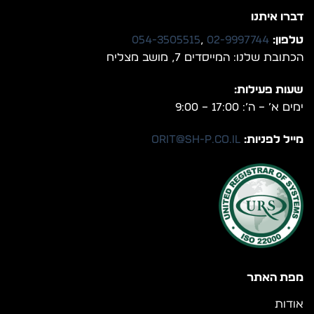
דברו איתנו
טלפון:
02-9997744
,
054-3505515
הכתובת שלנו: המייסדים 7, מושב מצליח
שעות פעילות:
ימים א’ – ה’: 17:00 – 9:00
מייל לפניות:
orit@sh-p.co.il
מפת האתר
אודות