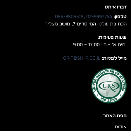
דברו איתנו
טלפון:
02-9997744
,
054-3505515
הכתובת שלנו: המייסדים 7, מושב מצליח
שעות פעילות:
ימים א’ – ה’: 17:00 – 9:00
מייל לפניות:
orit@sh-p.co.il
מפת האתר
אודות