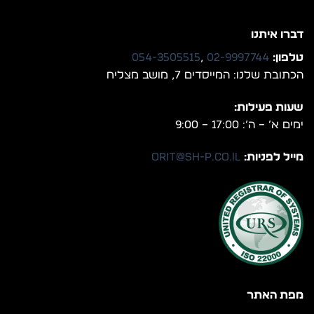
דברו איתנו
טלפון:
02-9997744
,
054-3505515
הכתובת שלנו: המייסדים 7, מושב מצליח
שעות פעילות:
ימים א’ – ה’: 17:00 – 9:00
מייל לפניות:
orit@sh-p.co.il
מפת האתר