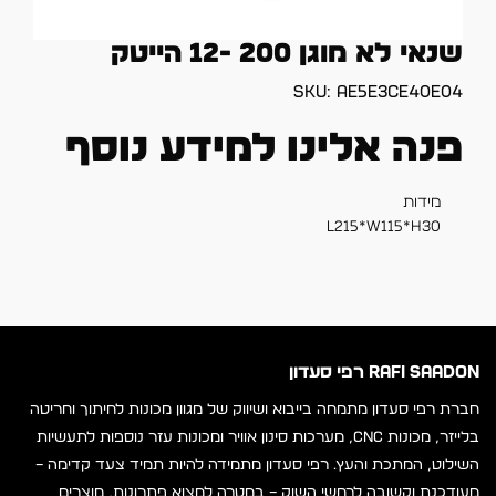
שנאי לא מוגן 200 -12 הייטק
SKU:
ae5e3ce40e04
פנה אלינו למידע נוסף
מידות
L215*W115*H30
RAFI SAADON רפי סעדון
חברת רפי סעדון מתמחה בייבוא ושיווק של מגוון מכונות לחיתוך וחריטה
בלייזר, מכונות CNC, מערכות סינון אוויר ומכונות עזר נוספות לתעשיות
השילוט, המתכת והעץ. רפי סעדון מתמידה להיות תמיד צעד קדימה –
מעודכנת וקשובה לרחשי השוק – במטרה למצוא פתרונות, מוצרים