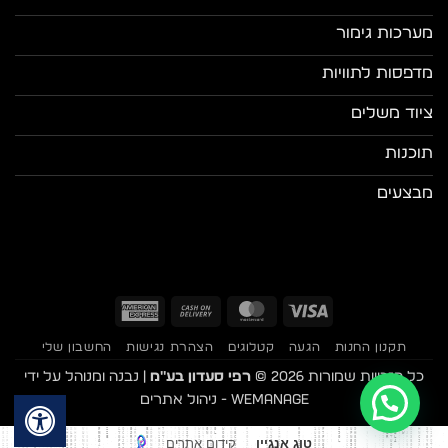
מערכות גימור
מדפסות לתוויות
ציוד משלים
תוכנות
מבצעים
American
Cash
MasterCard
Visa
Express
On
תקנון החנות
הגעה
קטלוגים
הצהרת נגישות
החשבון שלי
Delivery
כל הזכויות שמורות 2026 ©
רפי סעדון בע"מ
| נבנה ומנוהל על ידי
WEmanage - ניהול אתרים
קידום אתרים
טוג אנגיין