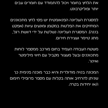
את הלחץ בחומר ויכול להתמודד עם חומרים עבים
יותר ופוליקרבונט.
למסגרת העליונה הפנאומטית יש פסי לחץ מתכווננים
המחזיקים את הפלטות במקומן ומונעים עיוות (אפקט
בננה). המסגרת העליונה נשלטת על ידי דוושת רגל,
מתג טיימר ועצירת חירום.
משטח העבודה העמיד בחום מורכב ממספר לוחות
מתכווננים ובעל מעצור מקביל עם חיווי מילימטר
ואינץ’.
המכונה בנויה מודולרית והיא כבר מוכנה פנימית כך
שניתן להרחיב אותה בקלות עם מספר פרופילי חימום
ו/או יחידות בקרה.