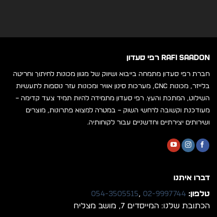
RAFI SAADON רפי סעדון
חברת רפי סעדון מתמחה בייבוא ושיווק של מגוון מכונות לחיתוך וחריטה
בלייזר, מכונות CNC, מערכות סינון אוויר ומכונות עזר נוספות לתעשיות
השילוט, המתכת והעץ. רפי סעדון מתמידה להיות תמיד צעד קדימה –
מעודכנת וקשובה לרחשי השוק – במטרה למצוא פתרונות, מוצרים
ושירותים יצירתיים וחדשניים עבור לקוחותיה.
דברו איתנו
טלפון:
02-9997744
,
054-3505515
הכתובת שלנו: המייסדים 7, מושב מצליח