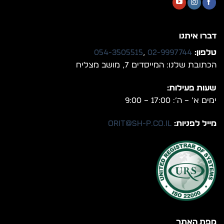
דברו איתנו
טלפון:
02-9997744
,
054-3505515
הכתובת שלנו: המייסדים 7, מושב מצליח
שעות פעילות:
ימים א’ – ה’: 17:00 – 9:00
מייל לפניות:
orit@sh-p.co.il
מפת האתר