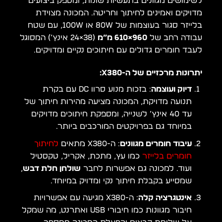
לשימושים מגוונים בתעשיות שונות, ומספק ביצועים
מדויקים ואמינים לחיתוך וחריטה. המכונה מצוידת
בלייזר סגור בעוצמות של 80W או 100W, עם שטח
עבודה רחב של
960×610 מ”מ
(38×24 אינץ’) המסוגל
לעבד חומרים גדולים עם חיתוכים נקיים ומדויקים.
יתרונות מרכזיים של ה-X380:
דיוק ועוצמה
: בזכות מנוע סרוו DC עם בקרת
תנועה מדויקת, המכונה מציעה מהירות חיתוך של
עד 40 אינץ’ לשנייה, ומספקת חיתוכים מדויקים
במיוחד גם בפרויקטים המורכבים ביותר.
עיבוד חומרים מגוונים
: ה-X380 מתאים
לחיתוך
חומרים בלייזר
כמו עץ, מתכת, אקריל, טקסטיל
ועוד. למכונה גם אפשרות לחבר
שולחן חלת דבש
,
שמסייע בקבלת חיתוך נקי ומדויק במיוחד.
אינטגרציה קלה
: ה-X380 מגיעה עם אפשרויות
חיבור מגוונות כמו חיבורי USB ואתרנט, מה שמקל