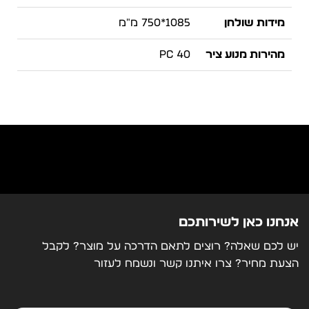
מידות שולחן
1085*750 מ"מ
מהירות מנוע ציר
40 PC
צריכת חשמל
1540 W
מרבית
מאפיינים טכנים
נידרש צילר מים חיצוני
אנחנו כאן לשירותכם
יש לכם שאלה? רוצים לתאם הדרכה על מוצר? לקבל
הצעת מחיר? צרו איתנו קשר ונשמח לעזור