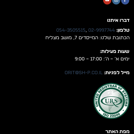
דברו איתנו
טלפון:
02-9997744
,
054-3505515
הכתובת שלנו: המייסדים 7, מושב מצליח
שעות פעילות:
ימים א’ – ה’: 17:00 – 9:00
מייל לפניות:
orit@sh-p.co.il
מפת האתר