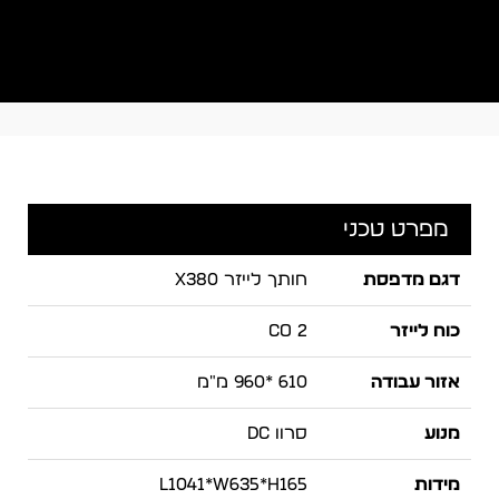
מפרט טכני
דגם מדפסת
חותך לייזר X380
כוח לייזר
CO 2
אזור עבודה
610 *960 מ"מ
מנוע
סרוו DC
מידות
L1041*W635*H165