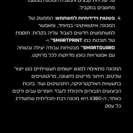
על שליחת קבצים והפעלת המכונה ממספר
מחשבים במקביל.
פשטות וידידותיות למשתמש
: הממשק של
המכונה אינטואיטיבי במיוחד, ומאפשר
למשתמשים חדשים לעבוד עליה בקלות. תוספת
של תוכנות כמו
SmartPRINT™
ו-
SmartGUARD™
מבטיחות עבודה יעילה ובטוחה
עם אפשרויות כוונון מדויקות לכל פרויקט.
המכונה מתאימה למגוון יישומים תעשייתיים כגון ייצור
שלטים, חיתוך פריטים לתצוגה, פרוטוטייפים
בתעשיות האלקטרוניקה, התכשיטים ועוד. בזכות
הביצועים הגבוהים והיכולת לעבד חומרים עבים ודקים
כאחד, ה-X380 היא מכונה רבת-תכליתית שתשדרג
כל עסק