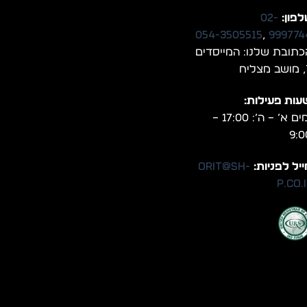
פון:
02-
054-3505515
,
999774
כתובת שלנו: המייסדים
יח
עות פעילות:
ימים א’ – ה’: 17:00 –
9:0
יל לפניות:
orit@sh-
p.co.