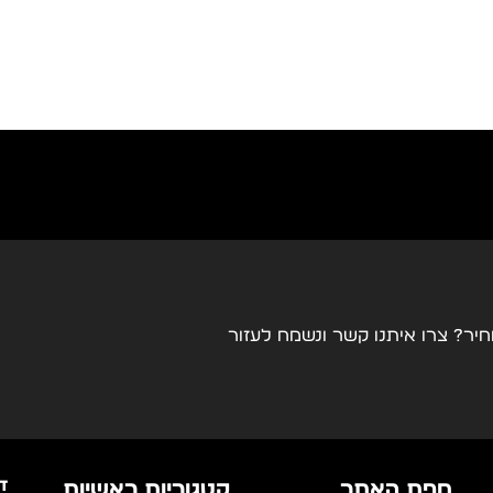
2100*3000*8900 MM
3000*1500 מ"מ
Raytools + אופציה לPrecitec
CypCut
ר? צרו איתנו קשר ונשמח לעזור
ד
מפת האתר
קטגוריות ראשיות