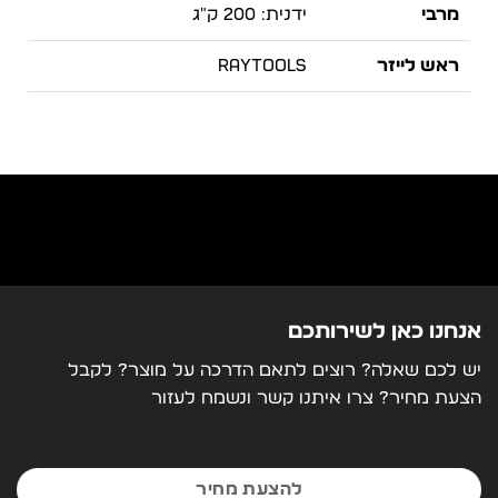
מרבי
ידנית: 200 ק"ג
ראש לייזר
Raytools
מערכת שליטה
CypCut
משקל
7000 ק"ג, משקל סביב הצינור-
1000 ק"ג
מידות
8900 x 3000 x 3000 x 2050
מ"מ
אנחנו כאן לשירותכם
יש לכם שאלה? רוצים לתאם הדרכה על מוצר? לקבל
הצעת מחיר? צרו איתנו קשר ונשמח לעזור
להצעת מחיר