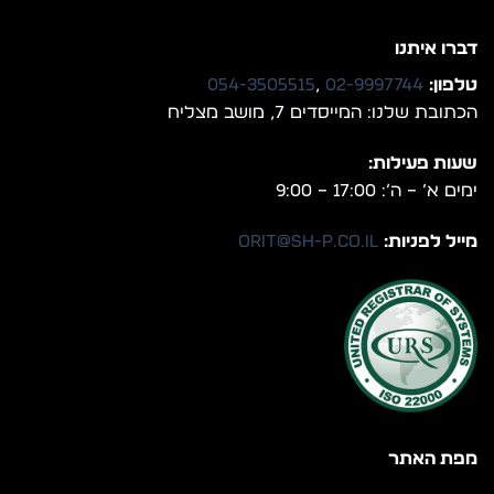
דברו איתנו
טלפון:
02-9997744
,
054-3505515
הכתובת שלנו: המייסדים 7, מושב מצליח
שעות פעילות:
ימים א’ – ה’: 17:00 – 9:00
מייל לפניות:
orit@sh-p.co.il
מפת האתר