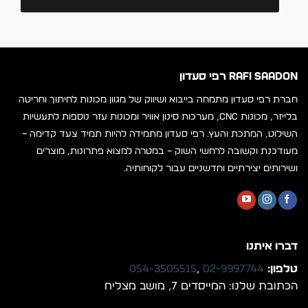
RAFI SAADON רפי סעדון
חברת רפי סעדון מתמחה בייבוא ושיווק של מגוון מכונות לחיתוך וחריטה
בלייזר, מכונות CNC, מערכות סינון אוויר ומכונות עזר נוספות לתעשיות
השילוט, המתכת והעץ. רפי סעדון מתמידה להיות תמיד צעד קדימה –
מעודכנת וקשובה לרחשי השוק – במטרה למצוא פתרונות, מוצרים
ושירותים יצירתיים וחדשניים עבור לקוחותיה.
דברו איתנו
טלפון:
02-9997744
,
054-3505515
הכתובת שלנו: המייסדים 7, מושב מצליח