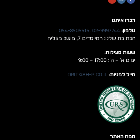
דברו איתנו
טלפון:
02-9997744
,
054-3505515
הכתובת שלנו: המייסדים 7, מושב מצליח
שעות פעילות:
ימים א’ – ה’: 17:00 – 9:00
מייל לפניות:
orit@sh-p.co.il
מפת האתר