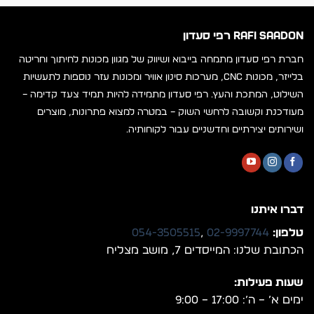
RAFI SAADON רפי סעדון
חברת רפי סעדון מתמחה בייבוא ושיווק של מגוון מכונות לחיתוך וחריטה
בלייזר, מכונות CNC, מערכות סינון אוויר ומכונות עזר נוספות לתעשיות
השילוט, המתכת והעץ. רפי סעדון מתמידה להיות תמיד צעד קדימה –
מעודכנת וקשובה לרחשי השוק – במטרה למצוא פתרונות, מוצרים
ושירותים יצירתיים וחדשניים עבור לקוחותיה.
דברו איתנו
טלפון:
02-9997744
,
054-3505515
הכתובת שלנו: המייסדים 7, מושב מצליח
שעות פעילות:
ימים א’ – ה’: 17:00 – 9:00