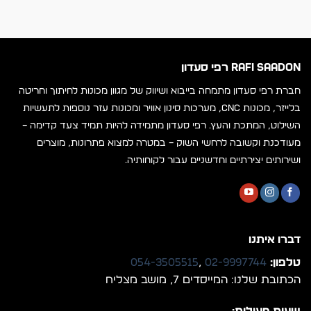
RAFI SAADON רפי סעדון
חברת רפי סעדון מתמחה בייבוא ושיווק של מגוון מכונות לחיתוך וחריטה
בלייזר, מכונות CNC, מערכות סינון אוויר ומכונות עזר נוספות לתעשיות
השילוט, המתכת והעץ. רפי סעדון מתמידה להיות תמיד צעד קדימה –
מעודכנת וקשובה לרחשי השוק – במטרה למצוא פתרונות, מוצרים
ושירותים יצירתיים וחדשניים עבור לקוחותיה.
דברו איתנו
טלפון:
02-9997744
,
054-3505515
הכתובת שלנו: המייסדים 7, מושב מצליח